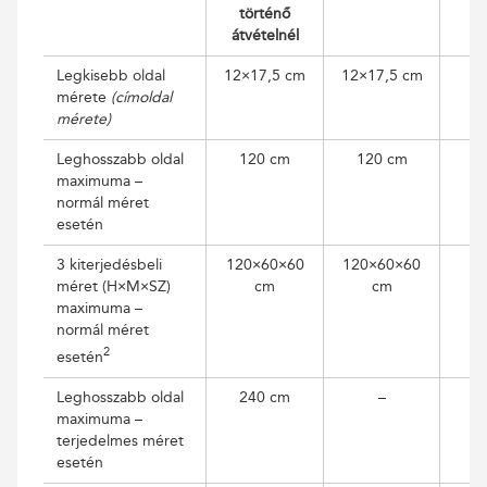
történő
átvételnél
Legkisebb oldal
12×17,5 cm
12×17,5 cm
mérete
(címoldal
mérete)
Leghosszabb oldal
120 cm
120 cm
maximuma –
normál méret
esetén
3 kiterjedésbeli
120×60×60
120×60×60
méret (H×M×SZ)
cm
cm
maximuma –
normál méret
2
esetén
Leghosszabb oldal
240 cm
–
maximuma –
terjedelmes méret
esetén