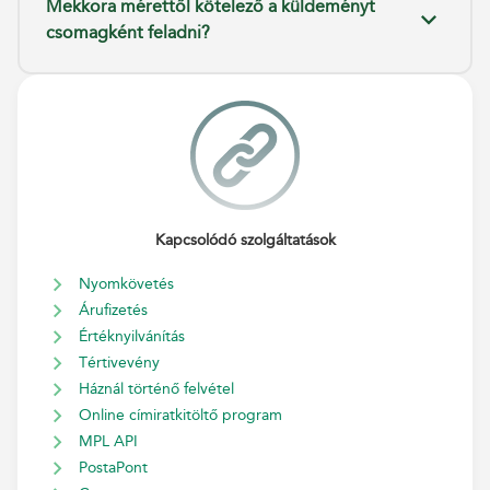
Mekkora mérettől kötelező a küldeményt
csomagként feladni?
Kapcsolódó szolgáltatások
Nyomkövetés
Árufizetés
Értéknyilvánítás
Tértivevény
Háznál történő felvétel
Online címiratkitöltő program
MPL API
PostaPont