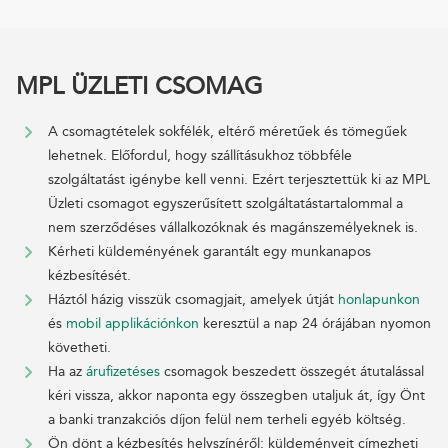
MPL ÜZLETI CSOMAG
A csomagtételek sokfélék, eltérő méretűek és tömegűek
lehetnek. Előfordul, hogy szállításukhoz többféle
szolgáltatást igénybe kell venni. Ezért terjesztettük ki az MPL
Üzleti csomagot egyszerűsített szolgáltatástartalommal a
nem szerződéses vállalkozóknak és magánszemélyeknek is.
Kérheti küldeményének garantált egy munkanapos
kézbesítését.
Háztól házig visszük csomagjait, amelyek útját
honlapunkon
és
mobil applikációnkon
keresztül a nap 24 órájában nyomon
követheti.
Ha az
árufizetéses
csomagok beszedett összegét átutalással
kéri vissza, akkor naponta egy összegben utaljuk át, így Önt
a banki tranzakciós díjon felül nem terheli egyéb költség.
Ön dönt a kézbesítés helyszínéről: küldeményeit címezheti