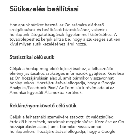
mérete)
Sütikezelés beállításai
Leghosszabb oldal
120 cm
120 cm
120 c
maximuma –
Honlapunk sütiket használ az Ön számára elérhető
normál méret
szolgáltatások és beállítások biztosításához, valamint
esetén
honlapunk látogatottságának figyelemmel kíséréséhez. A
továbblépéshez kérjük állítsa be, hogy a szükséges sütiken
3 kiterjedésbeli
120×60×60
120×60×60
120×60
kívül milyen sütik kezeléséhez járul hozzá.
méret (H×M×SZ)
cm
cm
cm
maximuma –
Statisztikai célú sütik
normál méret
2
esetén
Céljuk a honlap megfelelő fejlesztéséhez, a felhasználói
élmény javításához szükséges információk gyűjtése. Kezelése
az Ön hozzájárulásán alapul, amit bármikor visszavonhat
Leghosszabb oldal
240 cm
240 cm
–
honlapunkon. Hozzájárulásával elfogadja, hogy a Google
maximuma –
Analytics/Facebook Pixel/ AdForm sütik révén adatai az
terjedelmes méret
Amerikai Egyesült Államokba kerülnek.
esetén
Reklám/nyomkövető célú sütik
Övméret
320 cm
320 cm
–
(1H+2M+2SZ)
Céljuk a felhasználó személyére szabott, őt valószínűleg
maximuma -
érdeklő hirdetések, tartalmak megjelenítése. Kezelése az Ön
terjedelmes méret
hozzájárulásán alapul, amit bármikor visszavonhat
honlapunkon. Hozzájárulásával elfogadja, hogy a Google
2
esetén