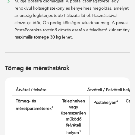
Küldje postára csomagjait! A postai csomagátvétel egy
rendkívül költséghatékony és kényelmes megoldás, amelyet
az ország legkiterjedtebb hálózata lát el. Használatával
címzettje időt, Ön pedig költséget takaríthat meg. A postai
PostaPontokra történő címzés esetén a feladható küldemény
maximális tömege 30 kg
lehet.
Tömeg és mérethatárok
Átvétel / felvétel
Átvételi / Felvételi helye
Tömeg- és
Telephelyen
Cso
4
Postahelyen
vagy
1
méretparaméterek
üzemszerűen
működő
felvételi
3
helyen