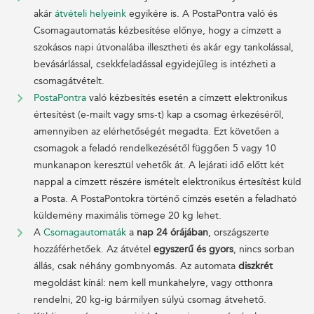
akár
átvételi helyeink
egyikére is. A PostaPontra való és
Csomagautomatás kézbesítése előnye, hogy a címzett a
szokásos napi útvonalába illesztheti és akár egy tankolással,
bevásárlással, csekkfeladással egyidejűleg is intézheti a
csomagátvételt.
PostaPontra
való kézbesítés esetén a címzett elektronikus
értesítést (e-mailt vagy sms-t) kap a csomag érkezéséről,
amennyiben az elérhetőségét megadta. Ezt követően a
csomagok a feladó rendelkezésétől függően 5 vagy 10
munkanapon keresztül vehetők át. A lejárati idő előtt két
nappal a címzett részére ismételt elektronikus értesítést küld
a Posta. A PostaPontokra történő címzés esetén a feladható
küldemény maximális tömege 20 kg lehet.
A
Csomagautomaták
a
nap 24 órájában
, országszerte
hozzáférhetőek. Az átvétel
egyszerű és gyors
, nincs sorban
állás, csak néhány gombnyomás. Az automata
diszkrét
megoldást kínál: nem kell munkahelyre, vagy otthonra
rendelni, 20 kg-ig bármilyen súlyú csomag átvehető.