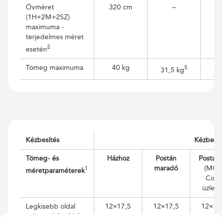
Övméret
320 cm
–
(1H+2M+2SZ)
maximuma -
terjedelmes méret
2
esetén
Tömeg maximuma
40 kg
5
31,5 kg
Kézbesítés
Kézbesít
Tömeg- és
Házhoz
Postán
PostaP
maradó
(MOL
1
méretparaméterek
Coo
üzlete
Legkisebb oldal
12×17,5
12×17,5
12×17
mérete
(címoldal
cm
cm
cm