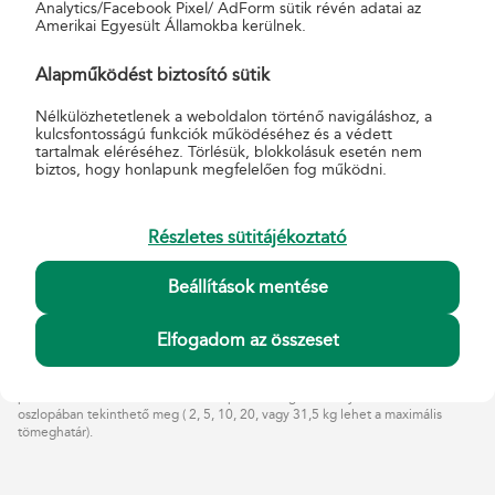
Analytics/Facebook Pixel/ AdForm sütik révén adatai az
Amerikai Egyesült Államokba kerülnek.
Tömeg maximuma
40 kg
30 kg
20 k
Alapműködést biztosító sütik
1 Mérettől függetlenül terjedelmesnek minősül minden nem téglatest
Nélkülözhetetlenek a weboldalon történő navigáláshoz, a
formájú csomag is, ha alakja miatt eltérő kezelés szükséges, mert
kulcsfontosságú funkciók működéséhez és a védett
kidomborodó, kilógó felületekkel határolt, elhelyezése kihasználatlanul
tartalmak eléréséhez. Törlésük, blokkolásuk esetén nem
maradó, üres helykihasználást eredményez a szállítás során (pl.: henger), vagy
biztos, hogy honlapunk megfelelően fog működni.
ha természetéből adódóan egyéb csomaggal nem rakható össze, és emiatt
elkülönített kezelést igényel (pl.: gyermekkerékpár).
Részletes sütitájékoztató
2 H=leghosszabb oldal hosszúsága, M=magasság, SZ=szélesség
3 A csomagfelvételt ellátó üzemek címe és az átvételi időtartamok itt
Beállítások mentése
érhetőek el:
Üzemszerűen működő felvételi helyek
.
4 A megadott paraméterek az
Inverz
MPL Üzleti csomag esetében eltérnek,
Elfogadom az összeset
inverz csomag 40 kg-ig és a terjedelmes mérethatárig adható fel postán.
5 Postahelyenként eltér a maximális tömeghatár, a csomagfelvételt ellátó
postákra vonatkozó adat az
Állandó postai szolgáltatóhelyek lista
N
oszlopában tekinthető meg ( 2, 5, 10, 20, vagy 31,5 kg lehet a maximális
tömeghatár).