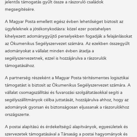
jelentős támogatás gyűlt össze a rászoruló családok
megsegítésére.
A Magyar Posta emellett egész évben lehetőséget biztosít az
ügyfeleknek a jótékonykodásra: közel ezer postahelyen
kihelyezett adománygyűjtő perselyekben fogadják a felajánlásokat
az Ökumenikus Segélyszervezet számára. Az ezekben összegyűlt
adományokat a vállalat minden évben átadja a
segélyszervezetnek, ezzel is hozzájárulva a rászorulók
támogatásához.
A partnerség részeként a Magyar Posta térítésmentes logisztikai
támogatást is biztosít az Ökumenikus Segélyszervezet számára. A
vállalat csomagszállítási és fuvarozási szolgáltatásokkal segíti a
segélyszállítmányok célba juttatását, hozzájárulva ahhoz, hogy az
adományok gyorsan és biztonságosan eljussanak a rászorulókhoz
országszerte.
A postai alapítású és érdekeltségű alapítványok, egyesületek és
szervezetek támogatásával a Társaság a postai hagyományok és