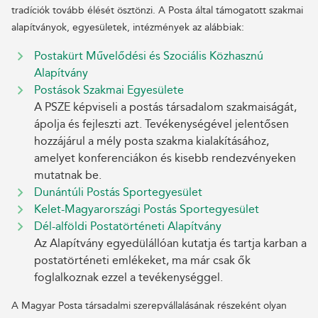
tradíciók tovább élését ösztönzi. A Posta által támogatott szakmai
alapítványok, egyesületek, intézmények az alábbiak:
Postakürt Művelődési és Szociális Közhasznú
Alapítvány
Postások Szakmai Egyesülete
A PSZE képviseli a postás társadalom szakmaiságát,
ápolja és fejleszti azt. Tevékenységével jelentősen
hozzájárul a mély posta szakma kialakításához,
amelyet konferenciákon és kisebb rendezvényeken
mutatnak be.
Dunántúli Postás Sportegyesület
Kelet-Magyarországi Postás Sportegyesület
Dél-alföldi Postatörténeti Alapítvány
Az Alapítvány egyedülállóan kutatja és tartja karban a
postatörténeti emlékeket, ma már csak ők
foglalkoznak ezzel a tevékenységgel.
A Magyar Posta társadalmi szerepvállalásának részeként olyan