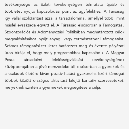
tevékenysége az üzleti tevékenységen túlmutató újabb és
többletet nyújtó kapcsolódási pont az ügyfelekhez. A Társaság
így vállal szolidaritást azzal a társadalommal, amellyel több, mint
másfél évszázada együtt él. A Társaság elsősorban a Támogatási,
Szponzorációs és Adományozási Politikában meghatározott célok
megvalósításához nyújt anyagi vagy természetbeni támogatást.
Számos támogatási területet határozott meg és évente pályázati
úton bírálja el, hogy mely programokhoz kapcsolódik. A Magyar
Posta társadalmi felelősségvállalási tevékenységének
középpontjában a jövő nemzedéke áll, elsősorban a gyerekek és
a családok életére kíván pozitív hatást gyakorolni. Ezért támogat
többek között országos aktivitást kifejtő karitatív szervezeteket,
melyeknek szintén a gyermekek megsegítése a célja.