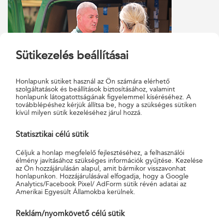
Sütikezelés beállításai
Honlapunk sütiket használ az Ön számára elérhető
szolgáltatások és beállítások biztosításához, valamint
honlapunk látogatottságának figyelemmel kíséréséhez. A
továbblépéshez kérjük állítsa be, hogy a szükséges sütiken
kívül milyen sütik kezeléséhez járul hozzá.
MAGYAR ÖKUMENIKUS
SEGÉLYSZERVEZET
Statisztikai célú sütik
Céljuk a honlap megfelelő fejlesztéséhez, a felhasználói
A Magyar Posta és az Ökumenikus Segélyszervezet
élmény javításához szükséges információk gyűjtése. Kezelése
együttműködése 2012-re nyúlik vissza, amikor első közös akciójuk
az Ön hozzájárulásán alapul, amit bármikor visszavonhat
honlapunkon. Hozzájárulásával elfogadja, hogy a Google
során karácsonyi képeslapok feladásával lehetett támogatni a
Analytics/Facebook Pixel/ AdForm sütik révén adatai az
segélyszervezet munkáját. A partnerség azóta folyamatosan
Amerikai Egyesült Államokba kerülnek.
bővült, és mára több területre kiterjedő, hosszú távú
Reklám/nyomkövető célú sütik
együttműködéssé vált. 2014 óta külön keretmegállapodás is