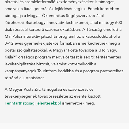
oktatási és szemléletformáló kezdeményezéseket is támogat,
amelyek a fiatal generációk fejlődését segítik. Ennek keretében
támogatja a Magyar Ökumenikus Segélyszervezet által
létrehozott Biatorbágyi Innovatív Technikumot, ahol mintegy 600
diák részesül korszerű szakmai oktatásban. A Társaság emellett a
MiniPolisz interaktív játszóház programhoz is kapcsolódik, ahol a
3–12 éves gyermekek játékos formában ismerkedhetnek meg a
postai szolgáltatásokkal. A Magyar Posta továbbá a „Hol vagy,
Kajla?” országos program megvalósítását is segíti: térítésmentes
levélszolgáltatást biztosít, valamint közreműködik a
kampányanyagok Tourinform irodákba és a program partnereihez
történő eljuttatásában.
A Magyar Posta Zrt. támogatási és szponzorációs
tevékenységének további részletei az évente kiadott
Fenntarthatósági jelentésekből
ismerhetőek meg.