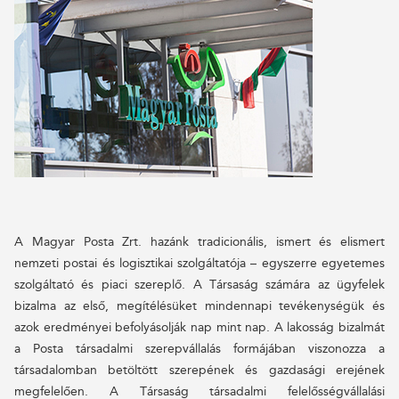
A Magyar Posta Zrt. hazánk tradicionális, ismert és elismert
nemzeti postai és logisztikai szolgáltatója – egyszerre egyetemes
szolgáltató és piaci szereplő. A Társaság számára az ügyfelek
bizalma az első, megítélésüket mindennapi tevékenységük és
azok eredményei befolyásolják nap mint nap. A lakosság bizalmát
a Posta társadalmi szerepvállalás formájában viszonozza a
társadalomban betöltött szerepének és gazdasági erejének
megfelelően. A Társaság társadalmi felelősségvállalási