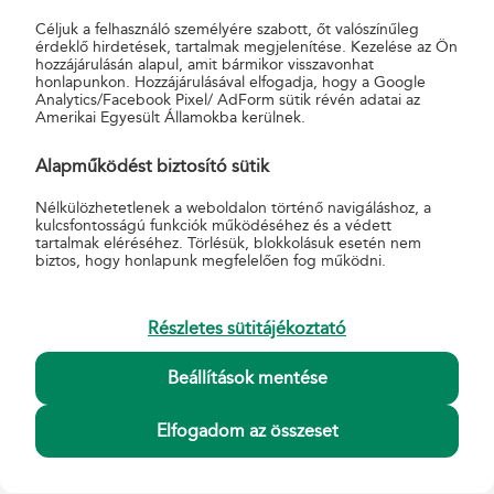
erősíti a kapcsolatot, amelynek keretében a Magyar Posta
Céljuk a felhasználó személyére szabott, őt valószínűleg
rendszeresen támogatja a szervezet segélyprogramjait és
érdeklő hirdetések, tartalmak megjelenítése. Kezelése az Ön
hozzájárulásán alapul, amit bármikor visszavonhat
adománygyűjtő kezdeményezéseit.
honlapunkon. Hozzájárulásával elfogadja, hogy a Google
Analytics/Facebook Pixel/ AdForm sütik révén adatai az
A közös munka egyik kiemelt eleme az Ökumenikus
Amerikai Egyesült Államokba kerülnek.
Segélyszervezet Iskolakezdés együtt! segélyakciója. Ennek
keretében 2025-ben is több ezer rászoruló gyermek számára
Alapműködést biztosító sütik
állítottak össze tanszercsomagokat – iskolatáskával, füzetekkel és
Nélkülözhetetlenek a weboldalon történő navigáláshoz, a
egyéb tanuláshoz szükséges eszközökkel –, amelyeket a Magyar
kulcsfontosságú funkciók működéséhez és a védett
tartalmak eléréséhez. Törlésük, blokkolásuk esetén nem
Posta logisztikai közreműködésével juttattak el a családokhoz
biztos, hogy honlapunk megfelelően fog működni.
országszerte.
A Posta az adventi időszakban is aktívan támogatja a
Részletes sütitájékoztató
segélyszervezet munkáját. A 2025-ös Adventi Adománygyűjtés
során a november 24. és december 14. között MPL
Beállítások mentése
csomagautomatából átvett küldemények feladási díjából
csomagonként 10 forinttal járult hozzá a vállalat az Ökumenikus
Elfogadom az összeset
Segélyszervezet programjaihoz. Az ünnepi időszakban
tapasztalható kiemelkedő csomagforgalomnak köszönhetően így