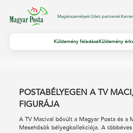
Magánszemélyek
Üzleti partnerek
Karrie
Küldemény feladása
Küldemény érk
POSTABÉLYEGEN A TV MACI
FIGURÁJA
A TV Macival bővült a Magyar Posta és a 
Mesehősök bélyegkollekciója. A többév