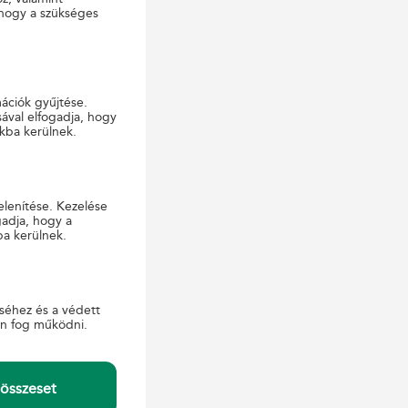
 hogy a szükséges
mációk gyűjtése.
ával elfogadja, hogy
kba kerülnek.
elenítése. Kezelése
 feledhetetlen
gadja, hogy a
lők, úgy a TV
ba kerülnek.
 „A Mesehősök
séhez és a védett
sunk, eképpen
en fog működni.
népszerűségnek
kalmi bélyeget
– fejtette ki
összeset