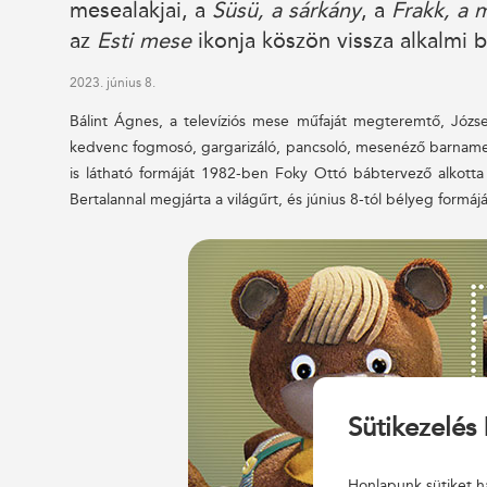
mesealakjai, a
Süsü, a sárkány
, a
Frakk, a 
az
Esti mese
ikonja köszön vissza alkalmi 
2023. június 8.
Bálint Ágnes, a televíziós mese műfaját megteremtő, Józse
kedvenc fogmosó, gargarizáló, pancsoló, mesenéző barnamedv
is látható formáját 1982-ben Foky Ottó bábtervező alkott
Bertalannal megjárta a világűrt, és június 8-tól bélyeg formáj
Sütikezelés 
Honlapunk sütiket ha