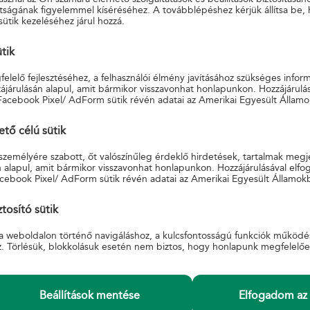
tságának figyelemmel kíséréséhez. A továbblépéshez kérjük állítsa be,
sütik kezeléséhez járul hozzá.
ütik
elelő fejlesztéséhez, a felhasználói élmény javításához szükséges infor
járulásán alapul, amit bármikor visszavonhat honlapunkon. Hozzájárulás
Facebook Pixel/ AdForm sütik révén adatai az Amerikai Egyesült Államo
ő célú sütik
 személyére szabott, őt valószínűleg érdeklő hirdetések, tartalmak megj
zerethető medve figurája generációkat köt össze, sokak gyermekkorának
 alapul, amit bármikor visszavonhat honlapunkon. Hozzájárulásával elfo
iel hangsúlyozta, ahogyan a korábbi bélyegblokkokon megjelenő szerep
cebook Pixel/ AdForm sütik révén adatai az Amerikai Egyesült Államok
 kultúránknak, és ezt az örökséget hivatott továbbvinni a közmédia.
 is tisztelgünk” – tette hozzá.
tosító sütik
a weboldalon történő navigáláshoz, a kulcsfontosságú funkciók működé
ékeknek, múltunk emlékeinek, eseményeinek bélyegen is emléket állít
z. Törlésük, blokkolásuk esetén nem biztos, hogy honlapunk megfelelő
évtizedeken át a magyar családok mindennapjainak része volt, óriási 
lapokon is. Nagyszüleink, szüleink gyermekkorát idézi fel. Ma pedig al
olják majd meg gyermekeiknek, vagy csak úgy maguknak, emlékbe.” 
Beállítások mentése
Elfogadom az 
 alelnöke.