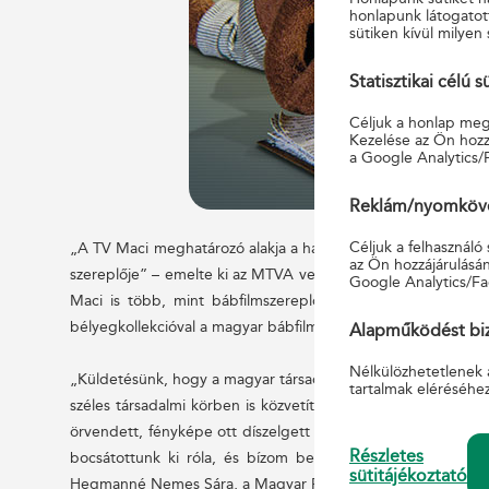
honlapunk látogatot
sütiken kívül milyen 
Statisztikai célú s
Céljuk a honlap megf
Kezelése az Ön hozzá
a Google Analytics/
Reklám/nyomkövet
Céljuk a felhasználó
„A TV Maci meghatározó alakja a hazai televíziózásnak. A s
az Ön hozzájárulásán
szereplője” – emelte ki az MTVA vezérigazgatója. Papp Dán
Google Analytics/Fa
Maci is több, mint bábfilmszereplő: ő része a televíziós
bélyegkollekcióval a magyar bábfilmkészítés hagyományai előtt
Alapműködést biz
Nélkülözhetetlenek 
„Küldetésünk, hogy a magyar társadalom számára fontos ért
tartalmak eléréséhe
széles társadalmi körben is közvetítsük azokat. A TV Maci 
örvendett, fényképe ott díszelgett a kor játékain és a képes
Részletes
bocsátottunk ki róla, és bízom benne, hogy sokan vásár
sütitájékoztató
Hegmanné Nemes Sára, a Magyar Posta Zrt. igazgatóságának