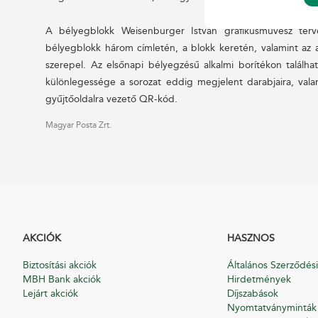
A bélyegblokk Weisenburger István grafikusművész terv
bélyegblokk három címletén, a blokk keretén, valamint az a
szerepel. Az elsőnapi bélyegzésű alkalmi borítékon találh
különlegessége a sorozat eddig megjelent darabjaira, val
gyűjtőoldalra vezető QR-kód.
Magyar Posta Zrt.
AKCIÓK
HASZNOS
Biztosítási akciók
Általános Szerződési
MBH Bank akciók
Hirdetmények
Lejárt akciók
Díjszabások
Nyomtatványminták