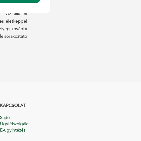
. Az alkalmi
tes életképpel
élyeg további
elsorakoztató
KAPCSOLAT
Sajtó
Ügyfélszolgálat
E-ügyintézés