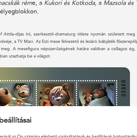
macskák rém
e, a
Kukori és Kotkoda
, a
Mazsola és 
bélyegblokkon.
f Attila-díjas író, szerkesztő-dramaturg ötlete nyomán született meg
éje, a TV Maci. Az Esti mese felvezető és lezáró bábjáték főszereplő
a meg. A mesefigura népszerűségének határa valóban a csillagos ég, 
ában utazhatja be a világot.
beállításai
sznál az Ön számára elérhető szolgáltatások és beállítások biztosításáh