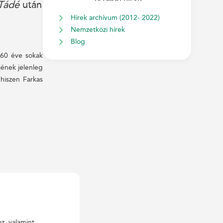
Tádé
után
Hírek archívum (2012- 2022)
Nemzetközi hírek
Blog
 60 éve sokak
jének jelenleg
hiszen Farkas
oz, valamint