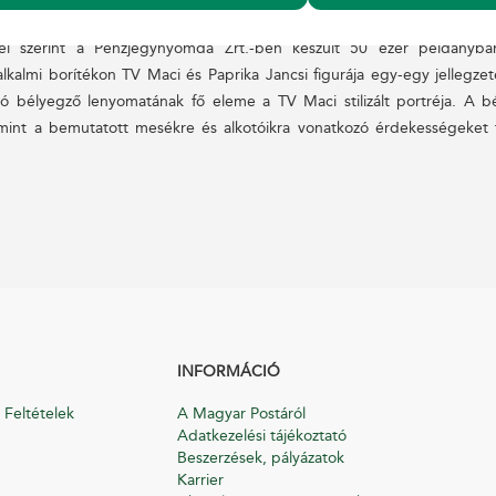
ei szerint a Pénzjegynyomda Zrt.-ben készült 50 ezer példányban
lkalmi borítékon TV Maci és Paprika Jancsi figurája egy-egy jellegze
ató bélyegző lenyomatának fő eleme a TV Maci stilizált portréja. A b
amint a bemutatott mesékre és alkotóikra vonatkozó érdekességeket f
INFORMÁCIÓ
 Feltételek
A Magyar Postáról
Adatkezelési tájékoztató
Beszerzések, pályázatok
Karrier