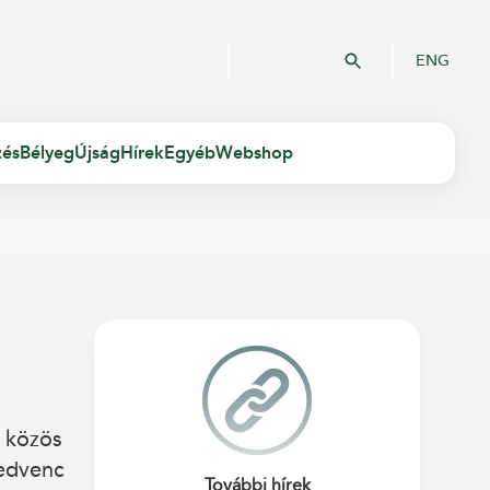
ENG
zés
Bélyeg
Újság
Hírek
Egyéb
Webshop
 közös
edvenc
További hírek