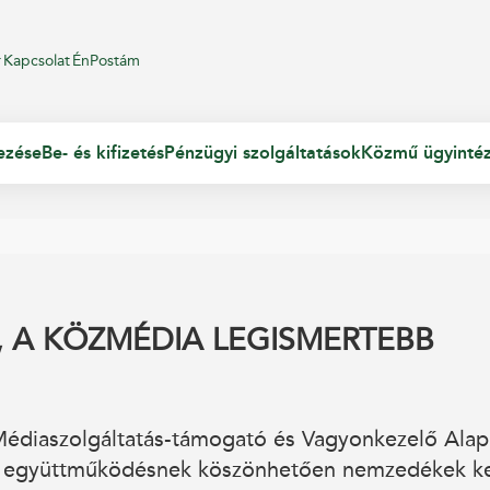
r
Kapcsolat
ÉnPostám
ezése
Be- és kifizetés
Pénzügyi szolgáltatások
Közmű ügyinté
, A KÖZMÉDIA LEGISMERTEBB
Médiaszolgáltatás-támogató és Vagyonkezelő Alap
es együttműködésnek köszönhetően nemzedékek k