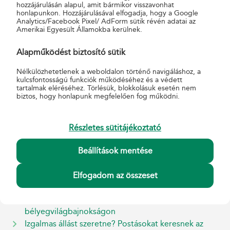
Egyénre szabott munkakörök megváltozott
hozzájárulásán alapul, amit bármikor visszavonhat
honlapunkon. Hozzájárulásával elfogadja, hogy a Google
munkaképességűeknek a Magyar Postánál
Analytics/Facebook Pixel/ AdForm sütik révén adatai az
Új onboarding program a Magyar Postánál
Amerikai Egyesült Államokba kerülnek.
Mazsola és Tádé bélyegen
Egyéves Postart Program indult a jövő postai
Alapműködést biztosító sütik
vezetőinek
Nélkülözhetetlenek a weboldalon történő navigáláshoz, a
Hol vagy, Kajla? – a magyar posta idén is támogatja a
kulcsfontosságú funkciók működéséhez és a védett
tartalmak eléréséhez. Törlésük, blokkolásuk esetén nem
„Kajla és a kalandok nyara” programot
biztos, hogy honlapunk megfelelően fog működni.
Egy levélgyűjtőben naponta egy levél
Amikor postás autogramjára vadásznak a rajongók
Egy csepp odafigyelés
Részletes sütitájékoztató
Ismét indul magyar bélyeg az EUROPA
bélyegszépségversenyen - kattints és szavazz!
Beállítások mentése
90 évesen is teker a debreceni biciklikirály
Miért utálják a kutyák a postásokat?
Elfogadom az összeset
100. szülinapot ünnepel a magyar filatélia a héten
kezdődő budapesti HUNFILEX
bélyegvilágbajnokságon
Izgalmas állást szeretne? Postásokat keresnek az