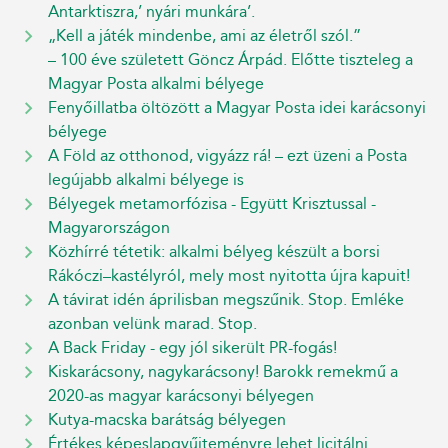
Antarktiszra,’ nyári munkára’.
„Kell a játék mindenbe, ami az életről szól.”
– 100 éve született Göncz Árpád. Előtte tiszteleg a
Magyar Posta alkalmi bélyege
Fenyőillatba öltözött a Magyar Posta idei karácsonyi
bélyege
A Föld az otthonod, vigyázz rá! – ezt üzeni a Posta
legújabb alkalmi bélyege is
Bélyegek metamorfózisa - Együtt Krisztussal -
Magyarországon
Közhírré tétetik: alkalmi bélyeg készült a borsi
Rákóczi–kastélyról, mely most nyitotta újra kapuit!
A távirat idén áprilisban megszűnik. Stop. Emléke
azonban velünk marad. Stop.
A Back Friday - egy jól sikerült PR-fogás!
Kiskarácsony, nagykarácsony! Barokk remekmű a
2020-as magyar karácsonyi bélyegen
Kutya-macska barátság bélyegen
Értékes képeslapgyűjteményre lehet licitálni