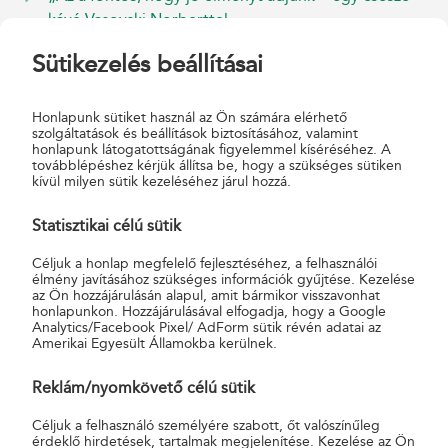
kávé Vasovski Norberttel
A postások láthatták elsőként az István, a király című
Sütikezelés beállításai
rockopera 40 éves, jubileumi előadását
A célom az, hogy mindenkinek önbizalmat adjak -
egy csésze kávé Kende-Hofherr Krisztinával
Honlapunk sütiket használ az Ön számára elérhető
szolgáltatások és beállítások biztosításához, valamint
Sikeresen zárult a Magyar Posta első Postart
honlapunk látogatottságának figyelemmel kíséréséhez. A
programja
továbblépéshez kérjük állítsa be, hogy a szükséges sütiken
kívül milyen sütik kezeléséhez járul hozzá.
Erdei tanyák postása
Egy gombbal is lehet kommunikálni - egy csésze
Statisztikai célú sütik
kávé Zoób Katival
A boldogsághoz célok is kellenek - Egy csésze kávé
Céljuk a honlap megfelelő fejlesztéséhez, a felhasználói
élmény javításához szükséges információk gyűjtése. Kezelése
Szalay Ádámmal
az Ön hozzájárulásán alapul, amit bármikor visszavonhat
Jógyakorlat a Posta Hírlap Logisztikai Üzemében
honlapunkon. Hozzájárulásával elfogadja, hogy a Google
Analytics/Facebook Pixel/ AdForm sütik révén adatai az
Finish-ben a Postart program
Amerikai Egyesült Államokba kerülnek.
A rendezésben megtaláltam önmagam - Kávészünet
Dobó Katával
Reklám/nyomkövető célú sütik
A munkaruha teszi-e az embert?
Céljuk a felhasználó személyére szabott, őt valószínűleg
Táplálékot adunk testnek-léleknek!
érdeklő hirdetések, tartalmak megjelenítése. Kezelése az Ön