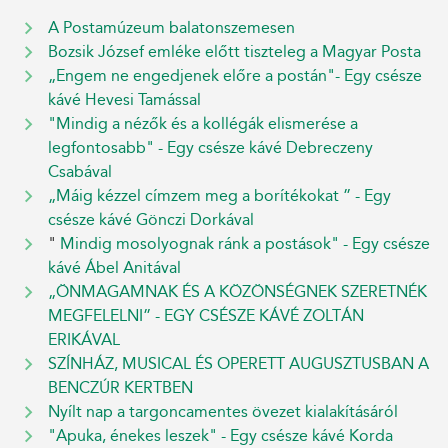
A Postamúzeum balatonszemesen
Bozsik József emléke előtt tiszteleg a Magyar Posta
„Engem ne engedjenek előre a postán"- Egy csésze
kávé Hevesi Tamással
"Mindig a nézők és a kollégák elismerése a
legfontosabb" - Egy csésze kávé Debreczeny
Csabával
„Máig kézzel címzem meg a borítékokat ” - Egy
csésze kávé Gönczi Dorkával
"
Mindig mosolyognak ránk a postások" - Egy csésze
kávé Ábel Anitával
„ÖNMAGAMNAK ÉS A KÖZÖNSÉGNEK SZERETNÉK
MEGFELELNI” - EGY CSÉSZE KÁVÉ ZOLTÁN
ERIKÁVAL
SZÍNHÁZ, MUSICAL ÉS OPERETT AUGUSZTUSBAN A
BENCZÚR KERTBEN
Nyílt nap a targoncamentes övezet kialakításáról
"Apuka, énekes leszek" - Egy csésze kávé Korda