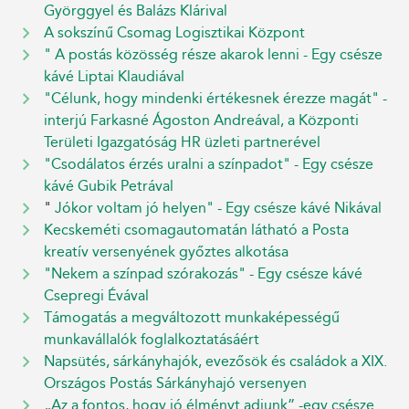
Györggyel és Balázs Klárival
A sokszínű Csomag Logisztikai Központ
" A postás közösség része akarok lenni - Egy csésze
kávé Liptai Klaudiával
"Célunk, hogy mindenki értékesnek érezze magát" -
interjú Farkasné Ágoston Andreával, a Központi
Területi Igazgatóság HR üzleti partnerével
"Csodálatos érzés uralni a színpadot" - Egy csésze
kávé Gubik Petrával
"
Jókor voltam jó helyen" - Egy csésze kávé Nikával
Kecskeméti csomagautomatán látható a Posta
kreatív versenyének győztes alkotása
"Nekem a színpad szórakozás" - Egy csésze kávé
Csepregi Évával
Támogatás a megváltozott munkaképességű
munkavállalók foglalkoztatásáért
Napsütés, sárkányhajók, evezősök és családok a XIX.
Országos Postás Sárkányhajó versenyen
„Az a fontos, hogy jó élményt adjunk” -egy csésze