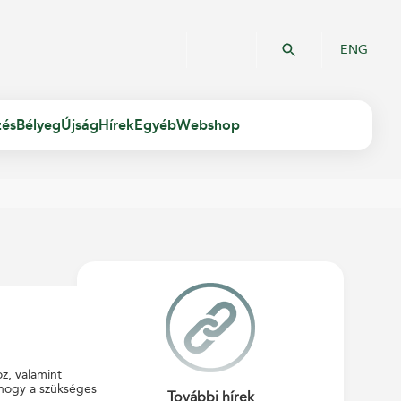
ENG
zés
Bélyeg
Újság
Hírek
Egyéb
Webshop
oz, valamint
 hogy a szükséges
További hírek