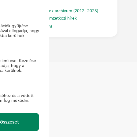
Hírek archívum (2012- 2023)
 előtt, minden
Nemzetközi hírek
Blog
mációk gyűjtése.
ával elfogadja, hogy
kba kerülnek.
elenítése. Kezelése
gadja, hogy a
ba kerülnek.
KAPCSOLAT
séhez és a védett
Sajtó
en fog működni.
Ügyfélszolgálat
E-ügyintézés
összeset