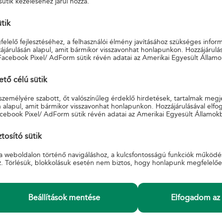
sütik kezeléséhez járul hozzá.
emjén Kossuth tér 1.) utolsó nyitvatartási napja, 2023. május 30.
ütik
a kézbesítőjénél vehetők igénybe, 3395 Demjén, Kossuth tér 1. címhely
elelő fejlesztéséhez, a felhasználói élmény javításához szükséges infor
járulásán alapul, amit bármikor visszavonhat honlapunkon. Hozzájárulás
Facebook Pixel/ AdForm sütik révén adatai az Amerikai Egyesült Államo
ő célú sütik
 személyére szabott, őt valószínűleg érdeklő hirdetések, tartalmak megj
 alapul, amit bármikor visszavonhat honlapunkon. Hozzájárulásával elfo
cebook Pixel/ AdForm sütik révén adatai az Amerikai Egyesült Államok
tosító sütik
INFORMÁCIÓ
a weboldalon történő navigáláshoz, a kulcsfontosságú funkciók működé
 Feltételek
A Magyar Postáról
z. Törlésük, blokkolásuk esetén nem biztos, hogy honlapunk megfelelő
Adatkezelési tájékoztató
Beszerzések, pályázatok
Karrier
és
Akadálymentesített posták
Beállítások mentése
Elfogadom az 
gyi panaszkezelési
Akadálymentesítési nyilatkozat
Hivatali tárhely üzemzavar, üzemszünet.