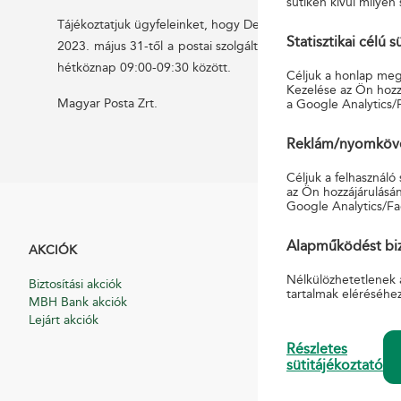
sütiken kívül milyen 
Tájékoztatjuk ügyfeleinket, hogy Demjén postapartner (3395 D
Statisztikai célú s
2023. május 31-től a postai szolgáltatások Egerszalók post
hétköznap 09:00-09:30 között.
Céljuk a honlap megf
Kezelése az Ön hozzá
Magyar Posta Zrt.
a Google Analytics/
Reklám/nyomkövet
Céljuk a felhasználó
az Ön hozzájárulásán
Google Analytics/Fa
Alapműködést biz
AKCIÓK
HASZNOS
Nélkülözhetetlenek 
Biztosítási akciók
Általános Szerződési
tartalmak eléréséhe
MBH Bank akciók
Hirdetmények
Lejárt akciók
Díjszabások
Nyomtatványminták
Részletes
Pénzmosás-megelőz
sütitájékoztató
Pénzforgalmi, pénzü
szabályzat