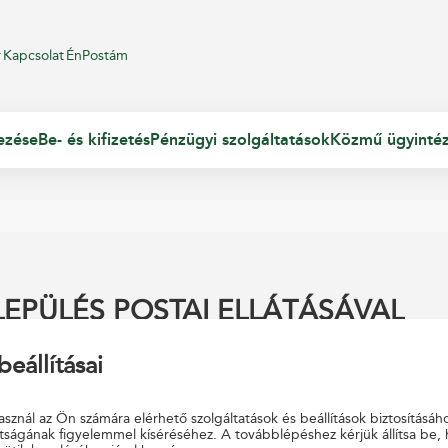
r
Kapcsolat
ÉnPostám
ezése
Be- és kifizetés
Pénzügyi szolgáltatások
Közmű ügyinté
EPÜLÉS POSTAI ELLÁTÁSÁVAL
beállításai
sznál az Ön számára elérhető szolgáltatások és beállítások biztosításáh
tságának figyelemmel kíséréséhez. A továbblépéshez kérjük állítsa be,